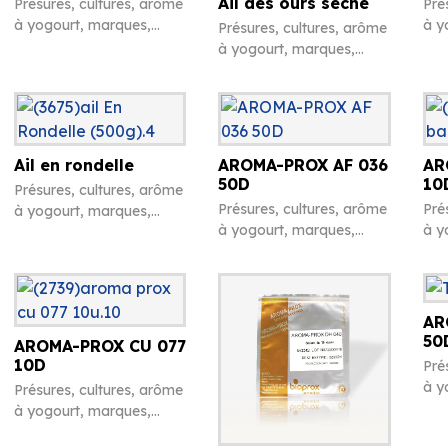
Ail des ours séché
Présures, cultures, arôme
Pré
à yogourt, marques,
à y
Présures, cultures, arôme
chiffres en caséine et
chi
à yogourt, marques,
divers
div
chiffres en caséine et
divers
Ail en rondelle
AROMA-PROX AF 036
AR
50D
10
Présures, cultures, arôme
Présures, cultures, arôme
Pré
à yogourt, marques,
à yogourt, marques,
à y
chiffres en caséine et
chiffres en caséine et
chi
divers
divers
div
AR
50
AROMA-PROX CU 077
10D
Pré
à y
Présures, cultures, arôme
chi
à yogourt, marques,
div
chiffres en caséine et