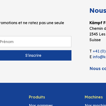
Nous
omotions et ne ratez pas une seule
Kämpf Fo
Chemin d
2345 Les
Suisse
T
+41 (0)
E
info@k
Nous co
Produits
Machines
Nos gammes
Nos machin