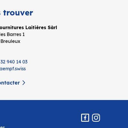
 trouver
urnitures Laitières Sàrl
es Barres 1
 Breuleux
 32 940 14 03
aempf.swiss
ntacter
es