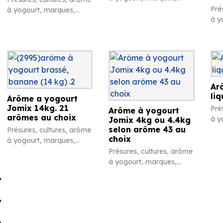
chiffres en caséine et
Pré
à yogourt, marques,
divers
à y
chiffres en caséine et
chi
divers
div
Ar
liq
Arôme a yogourt
Jomix 14kg. 21
Pré
Arôme à yogourt
arômes au choix
à y
Jomix 4kg ou 4.4kg
selon arôme 43 au
chi
Présures, cultures, arôme
choix
div
à yogourt, marques,
chiffres en caséine et
Présures, cultures, arôme
divers
à yogourt, marques,
chiffres en caséine et
divers