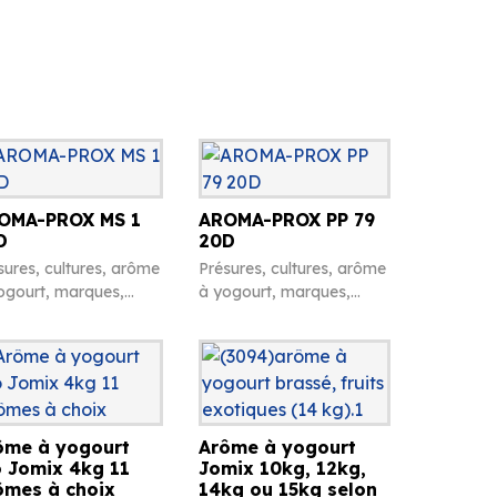
OMA-PROX MS 1
AROMA-PROX PP 79
D
20D
sures, cultures, arôme
Présures, cultures, arôme
ogourt, marques,
à yogourt, marques,
ffres en caséine et
chiffres en caséine et
ers
divers
ôme à yogourt
Arôme à yogourt
o Jomix 4kg 11
Jomix 10kg, 12kg,
ômes à choix
14kg ou 15kg selon