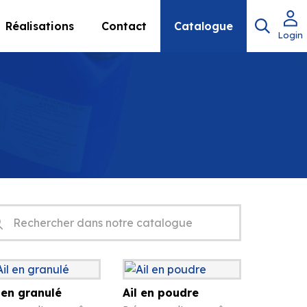
Réalisations
Contact
Catalogue
Login
herche
uits
 en granulé
Ail en poudre