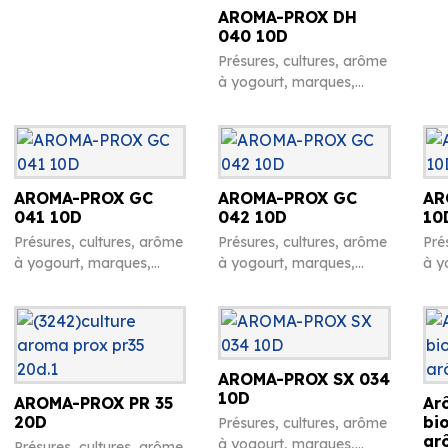
divers
AROMA-PROX DH
040 10D
Présures, cultures, arôme
à yogourt, marques,
chiffres en caséine et
divers
AROMA-PROX GC
AROMA-PROX GC
AR
041 10D
042 10D
10
Présures, cultures, arôme
Présures, cultures, arôme
Pré
à yogourt, marques,
à yogourt, marques,
à y
chiffres en caséine et
chiffres en caséine et
chi
divers
divers
div
AROMA-PROX SX 034
10D
AROMA-PROX PR 35
Ar
20D
bi
Présures, cultures, arôme
ar
à yogourt, marques,
Présures, cultures, arôme