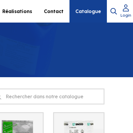
Réalisations
Contact
Catalogue
Login
herche
uits