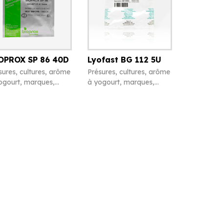
OPROX SP 86 40D
Lyofast BG 112 5U
sures, cultures, arôme
Présures, cultures, arôme
ogourt, marques,
à yogourt, marques,
ffres en caséine et
chiffres en caséine et
ers
divers