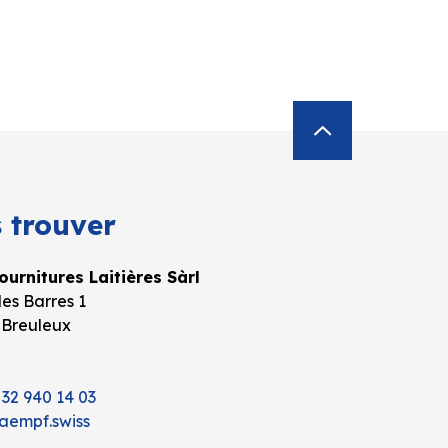
 trouver
urnitures Laitières Sàrl
es Barres 1
 Breuleux
 32 940 14 03
aempf.swiss