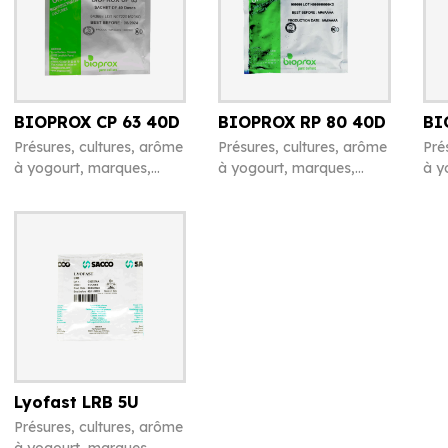
BIOPROX CP 63 40D
BIOPROX RP 80 40D
BI
Présures, cultures, arôme
Présures, cultures, arôme
Pré
à yogourt, marques,
à yogourt, marques,
à y
chiffres en caséine et
chiffres en caséine et
chi
divers
divers
div
Lyofast LRB 5U
Présures, cultures, arôme