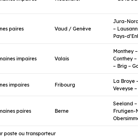
Jura-Nord
nes paires
Vaud / Genève
– Lausanne
Pays-d’En
Monthey –
maines impaires
Valais
Conthey – 
– Brig – G
La Broye –
nes impaires
Fribourg
Veveyse –
Seeland –
maines paires
Berne
Frutigen-N
Obersimm
ar poste ou transporteur