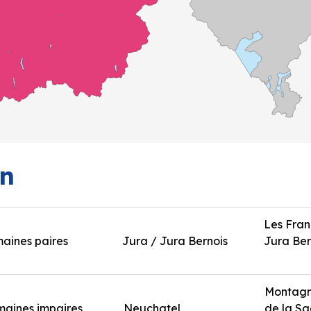
on
Les Fran
maines paires
Jura / Jura Bernois
Jura Ber
Montagne
maines impaires
Neuchatel
de la S