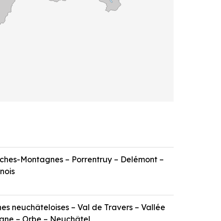
ches-Montagnes – Porrentruy – Delémont –
nois
s neuchâteloises – Val de Travers – Vallée
agne – Orbe – Neuchâtel