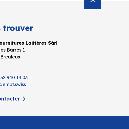
 trouver
urnitures Laitières Sàrl
es Barres 1
 Breuleux
 32 940 14 03
aempf.swiss
ntacter