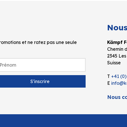
Nous
omotions et ne ratez pas une seule
Kämpf Fo
Chemin d
2345 Les
Suisse
T
+41 (0)
E
info@k
Nous co