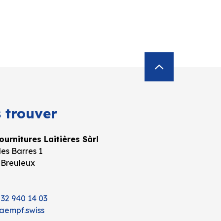
 trouver
urnitures Laitières Sàrl
es Barres 1
 Breuleux
 32 940 14 03
aempf.swiss