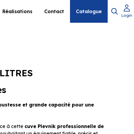
Réalisations
Contact
Catalogue
Login
 LITRES
es
robustesse et grande capacité pour une
âce à cette
cuve Plevnik professionnelle de
rs souhaitant un équipement fiable, précis et