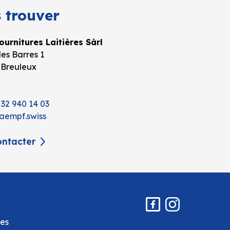
 trouver
urnitures Laitières Sàrl
es Barres 1
 Breuleux
 32 940 14 03
aempf.swiss
ntacter
es