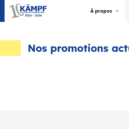
Aller
au
À propos
contenu
Nos promotions act