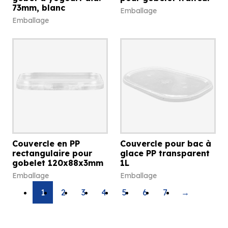
73mm, blanc
Emballage
Emballage
Couvercle en PP
Couvercle pour bac à
rectangulaire pour
glace PP transparent
gobelet 120x88x3mm
1L
Emballage
Emballage
1
2
3
4
5
6
7
→