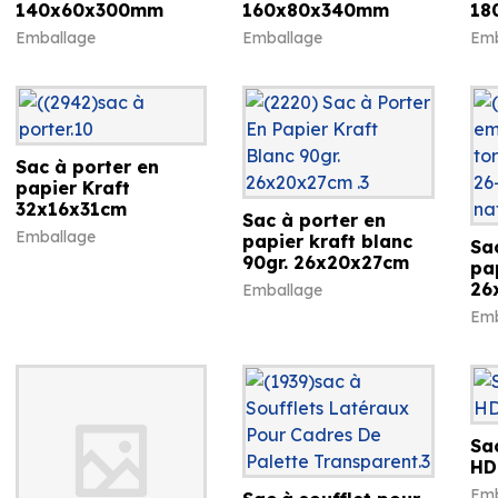
140x60x300mm
160x80x340mm
18
Emballage
Emballage
Emb
Sac à porter en
papier Kraft
32x16x31cm
Sac à porter en
Emballage
papier kraft blanc
Sa
90gr. 26x20x27cm
pa
26
Emballage
Emb
Sa
HD
Emb