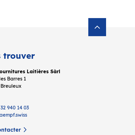
 trouver
urnitures Laitières Sàrl
es Barres 1
 Breuleux
 32 940 14 03
aempf.swiss
ntacter