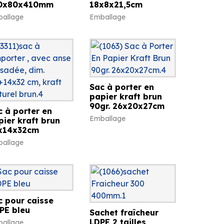
0x80x410mm
18x8x21,5cm
allage
Emballage
Sac à porter en
papier kraft brun
90gr. 26x20x27cm
c à porter en
Emballage
pier kraft brun
x14x32cm
allage
c pour caisse
PE bleu
Sachet fraîcheur
LDPE 2 tailles
allage