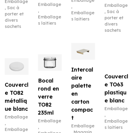
Emballage
Emballage
Emballage
Emballage
,
,
Sac à
,
,
Sac à
Emballage
porter et
Emballage
porter et
s laitiers
divers
s laitiers
divers
sachets
sachets
Intercal
Couvercl
aire
Bocal
e TO63
Couvercl
palette
rond en
plastiqu
e TO82
en
verre
e blanc
métalliq
carton
TO82
ue blanc
Emballage
compac
235ml
,
Emballage
t
Emballage
Emballage
,
Emballage
,
s laitiers
Emballage
,
Magasin