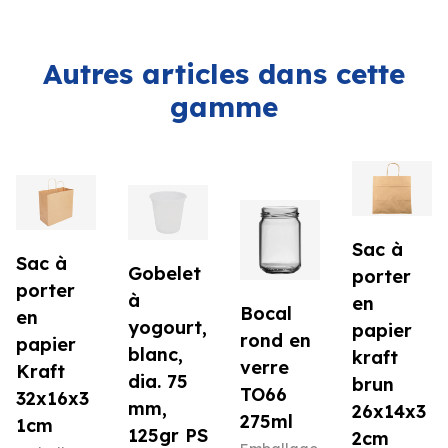
Autres articles dans cette
gamme
Sac à
Sac à
Gobelet
porter
porter
à
en
Bocal
en
yogourt,
papier
rond en
papier
blanc,
kraft
verre
Kraft
dia. 75
brun
TO66
32x16x3
mm,
26x14x3
275ml
1cm
125gr PS
2cm