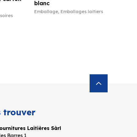
blanc
Emballage
,
Emballages laitiers
soires
 trouver
urnitures Laitières Sàrl
es Barres 1