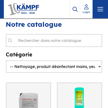
Aller
M
au
Login
contenu
Notre catalogue
Recherche
de
produits
Catégorie