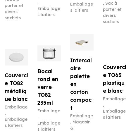
,
,
Sac à
Emballage
porter et
Emballage
porter et
s laitiers
divers
s laitiers
divers
sachets
sachets
Intercal
Couvercl
aire
Bocal
e TO63
Couvercl
palette
rond en
plastiqu
e TO82
en
verre
e blanc
métalliq
carton
TO82
ue blanc
Emballage
compac
235ml
,
Emballage
t
Emballage
Emballage
,
Emballage
,
s laitiers
Emballage
,
Magasin
Emballage
s laitiers
&
s laitiers