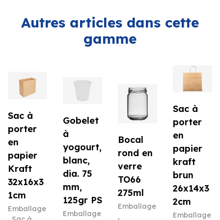
Autres articles dans cette
gamme
Sac à
Sac à
Gobelet
porter
porter
à
en
Bocal
en
yogourt,
papier
rond en
papier
blanc,
kraft
verre
Kraft
dia. 75
brun
TO66
32x16x3
mm,
26x14x3
275ml
1cm
125gr PS
2cm
Emballage
Emballage
Emballage
Emballage
,
,
Sac à