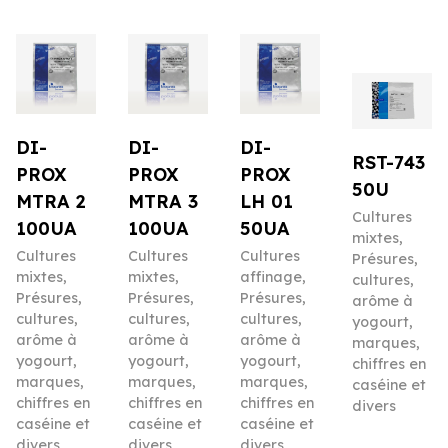
DI-
DI-
DI-
RST-743
PROX
PROX
PROX
50U
MTRA 2
MTRA 3
LH 01
Cultures
100UA
100UA
50UA
mixtes
,
Cultures
Cultures
Cultures
Présures,
mixtes
,
mixtes
,
affinage
,
cultures,
Présures,
Présures,
Présures,
arôme à
cultures,
cultures,
cultures,
yogourt,
arôme à
arôme à
arôme à
marques,
yogourt,
yogourt,
yogourt,
chiffres en
marques,
marques,
marques,
caséine et
chiffres en
chiffres en
chiffres en
divers
caséine et
caséine et
caséine et
divers
divers
divers