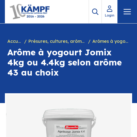
Aller
M
au
Login
contenu
Accueil
Présures, cultures, arôme à yogourt, marques, chiffres en caséine et divers
Arômes à yogourt
Arôme à yogourt Jomix
4kg ou 4.4kg selon arôme
43 au choix