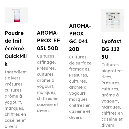
AROMA-
AROMA-
Poudre
PROX
PROX EF
de lait
Lyofast
GC 041
031 50D
écrémé
BG 112
20D
QuickMil
5U
Cultures
Cultures
affinage
,
de surface
k
Cultures
Présures,
fromages
,
bioprotect
Ingrédient
cultures,
Présures,
rices
,
s divers
,
arôme à
cultures,
Présures,
Présures,
yogourt,
arôme à
cultures,
cultures,
marques,
yogourt,
arôme à
arôme à
chiffres en
marques,
yogourt,
yogourt,
caséine et
chiffres en
marques,
marques,
divers
caséine et
chiffres en
chiffres en
divers
caséine et
caséine et
divers
divers