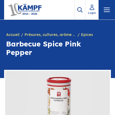
Aller
M
au
Login
contenu
Accueil
Présures, cultures, arôme à yogourt, marques, chiffres en caséine et divers
Epices
Barbecue Spice Pink
Pepper