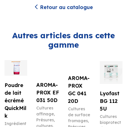
Retour au catalogue
Autres articles dans cette
gamme
AROMA-
AROMA-
Poudre
PROX
PROX EF
de lait
Lyofast
GC 041
031 50D
écrémé
BG 112
20D
QuickMil
5U
Cultures
Cultures
affinage
,
de surface
k
Cultures
Présures,
fromages
,
bioprotect
Ingrédient
cultures,
Présures,