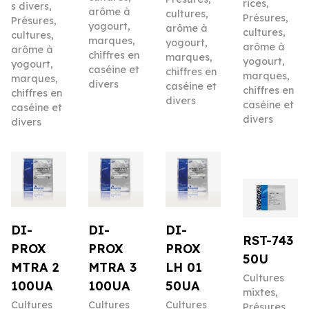
rices
,
s divers
,
arôme à
cultures,
Présures,
Présures,
yogourt,
arôme à
cultures,
cultures,
marques,
yogourt,
arôme à
arôme à
chiffres en
marques,
yogourt,
yogourt,
caséine et
chiffres en
marques,
marques,
divers
caséine et
chiffres en
chiffres en
divers
caséine et
caséine et
divers
divers
DI-
DI-
DI-
RST-743
PROX
PROX
PROX
50U
MTRA 2
MTRA 3
LH 01
Cultures
100UA
100UA
50UA
mixtes
,
Cultures
Cultures
Cultures
Présures,