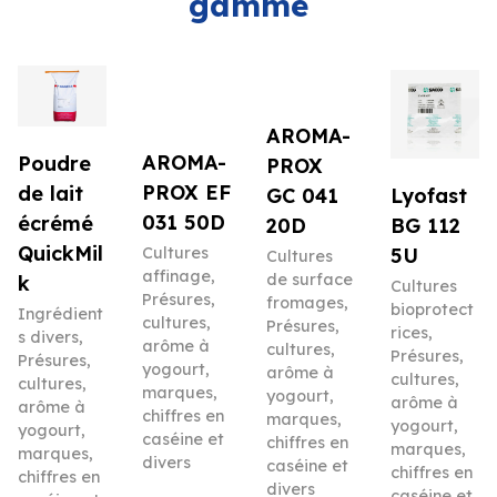
gamme
AROMA-
AROMA-
Poudre
PROX
PROX EF
de lait
Lyofast
GC 041
031 50D
écrémé
BG 112
20D
QuickMil
5U
Cultures
Cultures
affinage
,
de surface
k
Cultures
Présures,
fromages
,
bioprotect
Ingrédient
cultures,
Présures,
rices
,
s divers
,
arôme à
cultures,
Présures,
Présures,
yogourt,
arôme à
cultures,
cultures,
marques,
yogourt,
arôme à
arôme à
chiffres en
marques,
yogourt,
yogourt,
caséine et
chiffres en
marques,
marques,
divers
caséine et
chiffres en
chiffres en
divers
caséine et