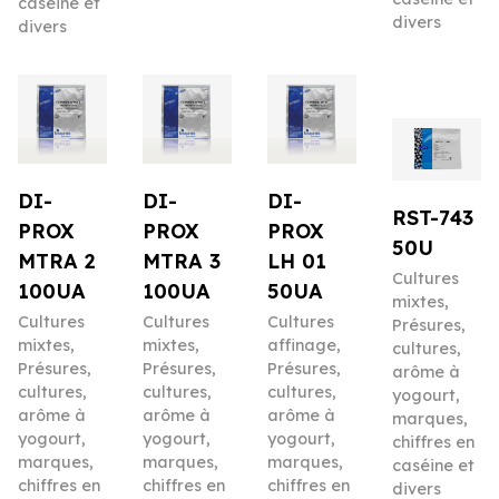
caséine et
divers
divers
DI-
DI-
DI-
RST-743
PROX
PROX
PROX
50U
MTRA 2
MTRA 3
LH 01
Cultures
100UA
100UA
50UA
mixtes
,
Cultures
Cultures
Cultures
Présures,
mixtes
,
mixtes
,
affinage
,
cultures,
Présures,
Présures,
Présures,
arôme à
cultures,
cultures,
cultures,
yogourt,
arôme à
arôme à
arôme à
marques,
yogourt,
yogourt,
yogourt,
chiffres en
marques,
marques,
marques,
caséine et
chiffres en
chiffres en
chiffres en
divers