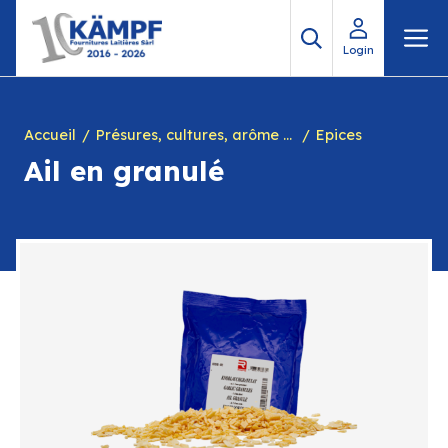
Aller
M
au
Login
contenu
Accueil
Présures, cultures, arôme à yogourt, marques, chiffres en caséine et divers
Epices
Ail en granulé