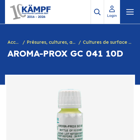
Aller
M
au
Login
contenu
Accueil
Présures, cultures, arôme à yogourt, marques, chiffres en caséine et divers
Cultures de surface fromages
AROMA-PROX GC 041 10D