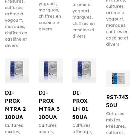
Présures,
yogourt,
arôme à
cultures,
cultures,
marques,
yogourt,
arôme à
arôme à
chiffres en
marques,
yogourt,
yogourt,
caséine et
chiffres en
marques,
marques,
divers
caséine et
chiffres en
chiffres en
divers
caséine et
caséine et
divers
divers
DI-
DI-
DI-
RST-743
PROX
PROX
PROX
50U
MTRA 2
MTRA 3
LH 01
Cultures
100UA
100UA
50UA
mixtes
,
Cultures
Cultures
Cultures
Présures,
mixtes
,
mixtes
,
affinage
,
cultures,