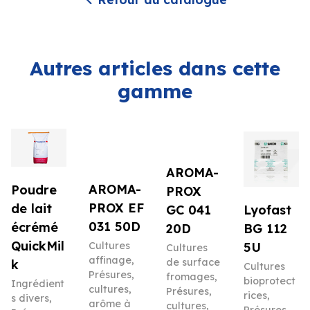
Autres articles dans cette
gamme
AROMA-
AROMA-
Poudre
PROX
PROX EF
de lait
Lyofast
GC 041
031 50D
écrémé
BG 112
20D
QuickMil
5U
Cultures
Cultures
affinage
,
de surface
k
Cultures
Présures,
fromages
,
bioprotect
Ingrédient
cultures,
Présures,
rices
,
s divers
,
arôme à
cultures,
Présures,