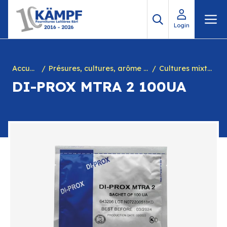
Aller
M
au
Login
contenu
Accueil
Présures, cultures, arôme à yogourt, marques, chiffres en caséine et divers
Cultures mixtes
DI-PROX MTRA 2 100UA