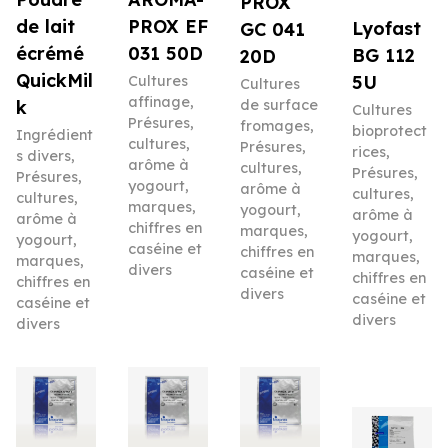
PROX
PROX EF
de lait
Lyofast
GC 041
031 50D
écrémé
BG 112
20D
QuickMil
5U
Cultures
Cultures
affinage
,
de surface
k
Cultures
Présures,
fromages
,
bioprotect
Ingrédient
cultures,
Présures,
rices
,
s divers
,
arôme à
cultures,
Présures,
Présures,
yogourt,
arôme à
cultures,
cultures,
marques,
yogourt,
arôme à
arôme à
chiffres en
marques,
yogourt,
yogourt,
caséine et
chiffres en
marques,
marques,
divers
caséine et
chiffres en
chiffres en
divers
caséine et
caséine et
divers
divers