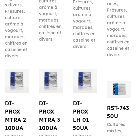
cultures,
Présures,
rices
,
s divers
,
arôme à
cultures,
Présures,
Présures,
yogourt,
arôme à
cultures,
cultures,
marques,
yogourt,
arôme à
arôme à
chiffres en
marques,
yogourt,
yogourt,
caséine et
chiffres en
marques,
marques,
divers
caséine et
chiffres en
chiffres en
divers
caséine et
caséine et
divers
divers
DI-
DI-
DI-
RST-743
PROX
PROX
PROX
50U
MTRA 2
MTRA 3
LH 01
Cultures
100UA
100UA
50UA
mixtes
,