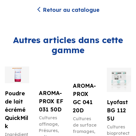
Retour au catalogue
Autres articles dans cette
gamme
AROMA-
AROMA-
Poudre
PROX
PROX EF
de lait
Lyofast
GC 041
031 50D
écrémé
BG 112
20D
QuickMil
5U
Cultures
Cultures
affinage
,
de surface
k
Cultures
Présures,
fromages
,
bioprotect
Ingrédient