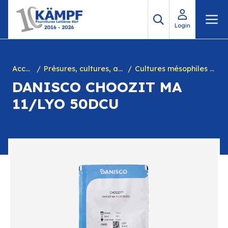
Aller
M
au
Login
contenu
Accueil
Présures, cultures, arôme à yogourt, marques, chiffres en caséine et divers
Cultures mésophiles homofermentaires
DANISCO CHOOZIT MA
11/LYO 50DCU