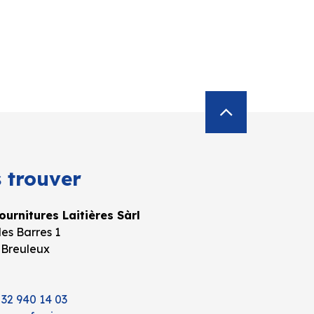
 trouver
urnitures Laitières Sàrl
es Barres 1
 Breuleux
 32 940 14 03