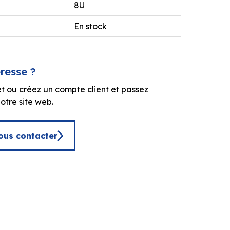
8U
En stock
éresse ?
t ou créez un compte client et passez
tre site web.
ous contacter