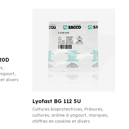
20D
es
,
yogourt,
et divers
Lyofast BG 112 5U
Cultures bioprotectrices
,
Présures,
cultures, arôme à yogourt, marques,
chiffres en caséine et divers