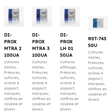
DI-
DI-
DI-
RST-743
PROX
PROX
PROX
50U
MTRA 2
MTRA 3
LH 01
Cultures
100UA
100UA
50UA
mixtes
,
Cultures
Cultures
Cultures
Présures,
mixtes
,
mixtes
,
affinage
,
cultures,
Présures,
Présures,
Présures,
arôme à
cultures,
cultures,
cultures,
yogourt,
arôme à
arôme à
arôme à
marques,
yogourt,
yogourt,
yogourt,
chiffres en
marques,
marques,
marques,
caséine et
chiffres en
chiffres en
chiffres en
divers
caséine et
caséine et
caséine et
divers
divers
divers