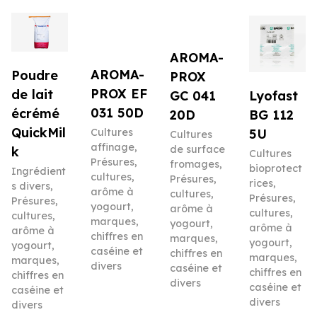
AROMA-
AROMA-
Poudre
PROX
PROX EF
de lait
Lyofast
GC 041
031 50D
écrémé
BG 112
20D
QuickMil
5U
Cultures
Cultures
affinage
,
de surface
k
Cultures
Présures,
fromages
,
bioprotect
Ingrédient
cultures,
Présures,
rices
,
s divers
,
arôme à
cultures,
Présures,
Présures,
yogourt,
arôme à
cultures,
cultures,
marques,
yogourt,
arôme à
arôme à
chiffres en
marques,
yogourt,
yogourt,
caséine et
chiffres en
marques,
marques,
divers
caséine et
chiffres en
chiffres en
divers
caséine et
caséine et
divers
divers