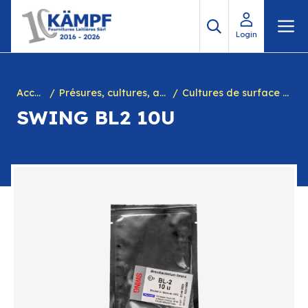
Aller
M
au
Login
contenu
Accueil
Présures, cultures, arôme à yogourt, marques, chiffres en caséine et divers
Cultures de surface fromages
SWING BL2 10U