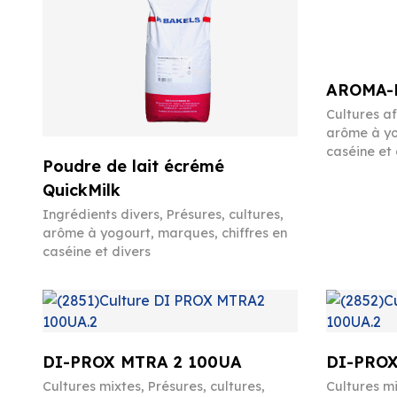
AROMA-P
Cultures a
arôme à yo
caséine et 
Poudre de lait écrémé
QuickMilk
Ingrédients divers
,
Présures, cultures,
arôme à yogourt, marques, chiffres en
caséine et divers
DI-PROX MTRA 2 100UA
DI-PROX
Cultures mixtes
,
Présures, cultures,
Cultures m