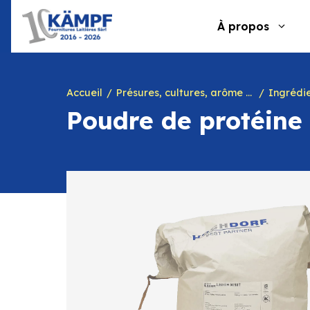
Aller
au
À propos
contenu
Accueil
Présures, cultures, arôme à yogourt, marques, chiffres en caséine et divers
Ingrédie
Poudre de protéine 