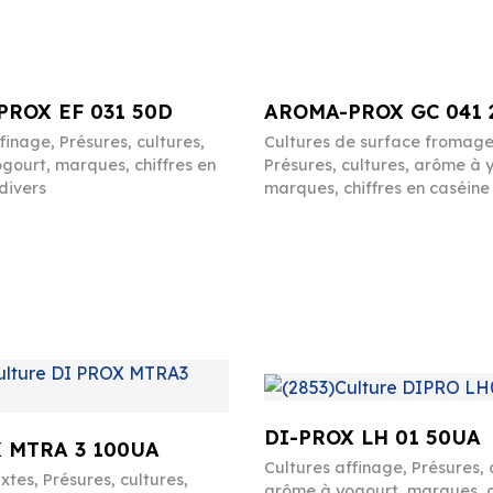
ROX EF 031 50D
AROMA-PROX GC 041 
ffinage
,
Présures, cultures,
Cultures de surface fromag
gourt, marques, chiffres en
Présures, cultures, arôme à 
divers
marques, chiffres en caséine 
DI-PROX LH 01 50UA
 MTRA 3 100UA
Cultures affinage
,
Présures, 
ixtes
,
Présures, cultures,
arôme à yogourt, marques, c