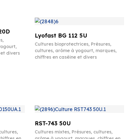
20D
Lyofast BG 112 5U
es
,
Cultures bioprotectrices
,
Présures,
yogourt,
cultures, arôme à yogourt, marques,
et divers
chiffres en caséine et divers
RST-743 50U
cultures,
Cultures mixtes
,
Présures, cultures,
hiffres en
arôme à yogourt, marques, chiffres en