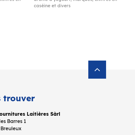
caséine et divers
 trouver
urnitures Laitières Sàrl
es Barres 1
 Breuleux