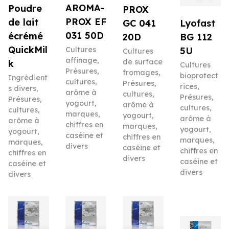
AROMA-
Poudre
PROX
PROX EF
de lait
Lyofast
GC 041
031 50D
écrémé
BG 112
20D
QuickMil
5U
Cultures
Cultures
affinage
,
de surface
k
Cultures
Présures,
fromages
,
bioprotect
Ingrédient
cultures,
Présures,
rices
,
s divers
,
arôme à
cultures,
Présures,
Présures,
yogourt,
arôme à
cultures,
cultures,
marques,
yogourt,
arôme à
arôme à
chiffres en
marques,
yogourt,
yogourt,
caséine et
chiffres en
marques,
marques,
divers
caséine et
chiffres en
chiffres en
divers
caséine et
caséine et
divers
divers