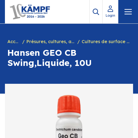
Aller
M
au
Login
contenu
Accueil
Présures, cultures, arôme à yogourt, marques, chiffres en caséine et divers
Cultures de surface fromages
Hansen GEO CB
Swing,Liquide, 10U