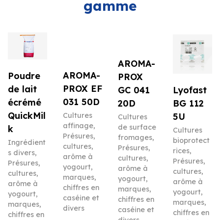
gamme
AROMA-
AROMA-
Poudre
PROX
PROX EF
de lait
Lyofast
GC 041
031 50D
écrémé
BG 112
20D
QuickMil
5U
Cultures
Cultures
affinage
,
de surface
k
Cultures
Présures,
fromages
,
bioprotect
Ingrédient
cultures,
Présures,
rices
,
s divers
,
arôme à
cultures,
Présures,
Présures,
yogourt,
arôme à
cultures,
cultures,
marques,
yogourt,
arôme à
arôme à
chiffres en
marques,
yogourt,
yogourt,
caséine et
chiffres en
marques,
marques,
divers
caséine et
chiffres en
chiffres en