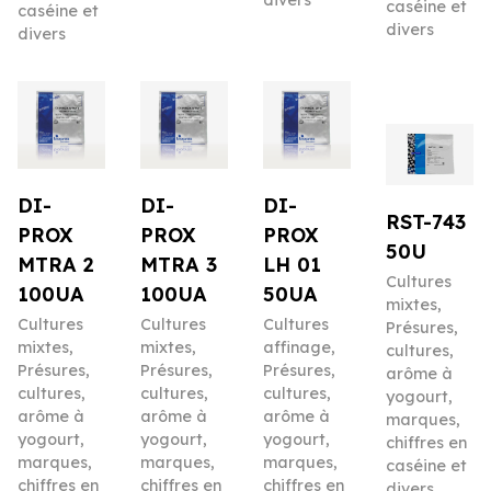
divers
caséine et
caséine et
divers
divers
DI-
DI-
DI-
RST-743
PROX
PROX
PROX
50U
MTRA 2
MTRA 3
LH 01
Cultures
100UA
100UA
50UA
mixtes
,
Cultures
Cultures
Cultures
Présures,
mixtes
,
mixtes
,
affinage
,
cultures,
Présures,
Présures,
Présures,
arôme à
cultures,
cultures,
cultures,
yogourt,
arôme à
arôme à
arôme à
marques,
yogourt,
yogourt,
yogourt,
chiffres en
marques,
marques,
marques,
caséine et
chiffres en
chiffres en
chiffres en
divers