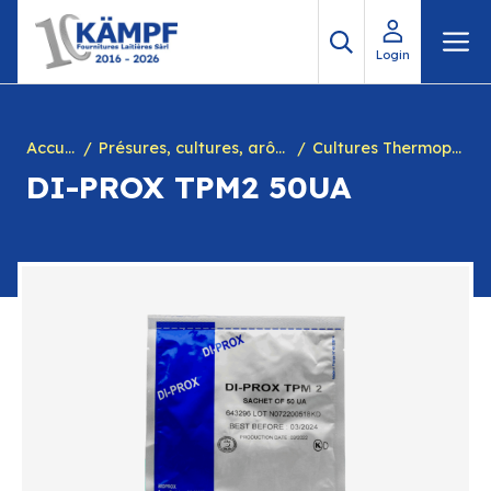
Aller
M
au
Login
contenu
Accueil
Présures, cultures, arôme à yogourt, marques, chiffres en caséine et divers
Cultures Thermophiles
DI-PROX TPM2 50UA