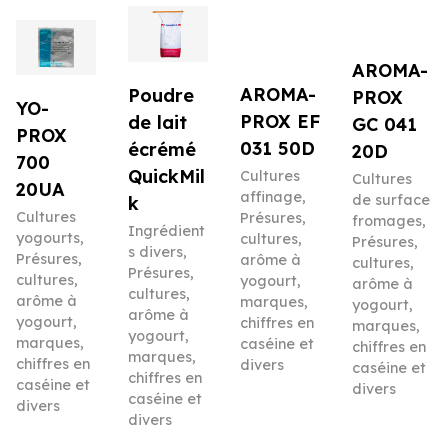
AROMA-
AROMA-
Poudre
PROX
YO-
PROX EF
de lait
GC 041
PROX
031 50D
écrémé
20D
700
QuickMil
Cultures
Cultures
20UA
affinage
,
de surface
k
Cultures
Présures,
fromages
,
Ingrédient
yogourts
,
cultures,
Présures,
s divers
,
Présures,
arôme à
cultures,
Présures,
cultures,
yogourt,
arôme à
cultures,
arôme à
marques,
yogourt,
arôme à
yogourt,
chiffres en
marques,
yogourt,
marques,
caséine et
chiffres en
marques,
chiffres en
divers
caséine et
chiffres en
caséine et
divers
caséine et
divers
divers