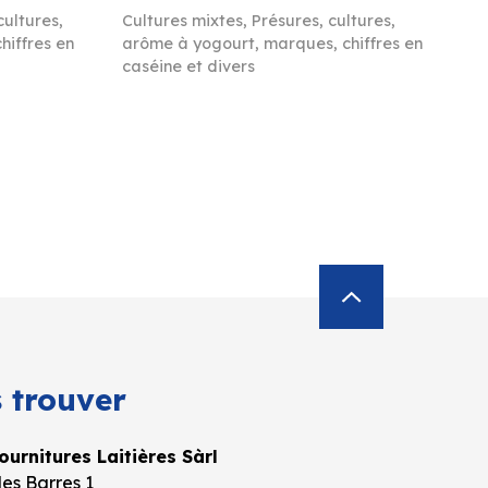
cultures,
Cultures mixtes
,
Présures, cultures,
hiffres en
arôme à yogourt, marques, chiffres en
caséine et divers
 trouver
urnitures Laitières Sàrl
es Barres 1