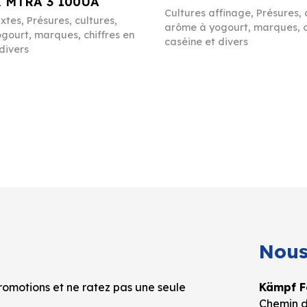
 MTRA 3 100UA
Cultures affinage
,
Présures, 
ixtes
,
Présures, cultures,
arôme à yogourt, marques, c
gourt, marques, chiffres en
caséine et divers
divers
Nous
omotions et ne ratez pas une seule
Kämpf Fo
Chemin d