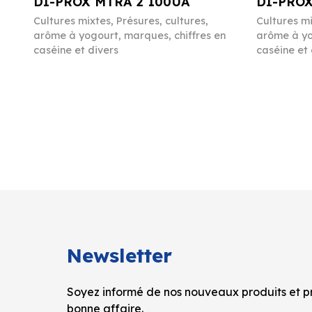
DI-PROX MTRA 2 100UA
DI-PROX
Cultures mixtes
,
Présures, cultures,
Cultures m
arôme à yogourt, marques, chiffres en
arôme à yo
caséine et divers
caséine et 
Newsletter
Soyez informé de nos nouveaux produits et pr
bonne affaire.