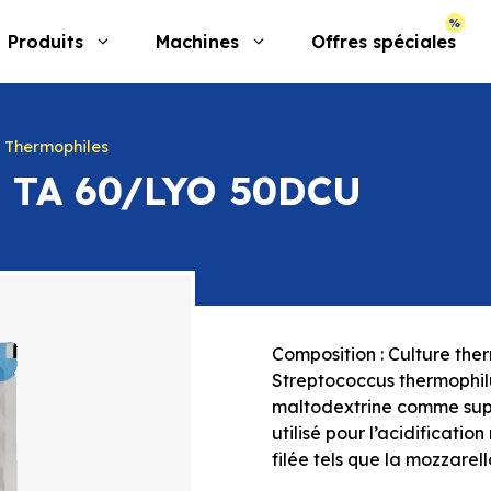
Produits
Machines
Offres spéciales
s Thermophiles
TA 60/LYO 50DCU
Composition : Culture th
Streptococcus thermophil
maltodextrine comme suppo
utilisé pour l’acidificati
filée tels que la mozzarel