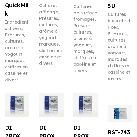
QuickMil
5U
Cultures
Cultures
affinage
,
de surface
k
Cultures
Présures,
fromages
,
bioprotect
Ingrédient
cultures,
Présures,
rices
,
s divers
,
arôme à
cultures,
Présures,
Présures,
yogourt,
arôme à
cultures,
cultures,
marques,
yogourt,
arôme à
arôme à
chiffres en
marques,
yogourt,
yogourt,
caséine et
chiffres en
marques,
marques,
divers
caséine et
chiffres en
chiffres en
divers
caséine et
caséine et
divers
divers
DI-
DI-
DI-
RST-743
PROX
PROX
PROX