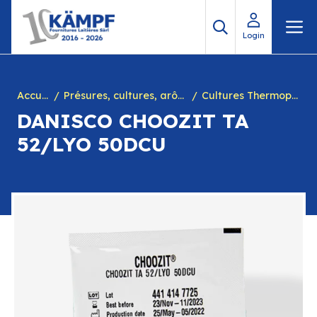
Aller
M
au
Login
contenu
Accueil
Présures, cultures, arôme à yogourt, marques, chiffres en caséine et divers
Cultures Thermophiles
DANISCO CHOOZIT TA
52/LYO 50DCU