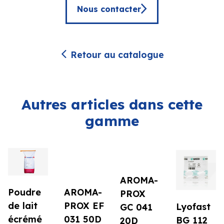
Nous contacter
Retour au catalogue
Autres articles dans cette
gamme
AROMA-
AROMA-
Poudre
PROX
PROX EF
de lait
Lyofast
GC 041
031 50D
écrémé
BG 112
20D