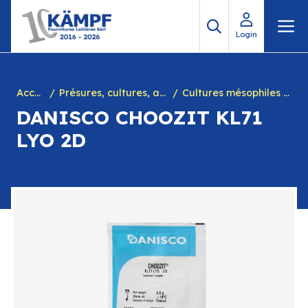
Aller
M
au
Login
contenu
Accueil
Présures, cultures, arôme à yogourt, marques, chiffres en caséine et divers
Cultures mésophiles homofermentaires
DANISCO CHOOZIT KL71
LYO 2D