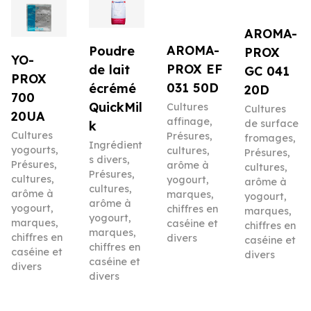
AROMA-
AROMA-
Poudre
PROX
YO-
PROX EF
de lait
GC 041
PROX
031 50D
écrémé
20D
700
QuickMil
Cultures
Cultures
20UA
affinage
,
de surface
k
Cultures
Présures,
fromages
,
Ingrédient
yogourts
,
cultures,
Présures,
s divers
,
Présures,
arôme à
cultures,
Présures,
cultures,
yogourt,
arôme à
cultures,
arôme à
marques,
yogourt,
arôme à
yogourt,
chiffres en
marques,
yogourt,
marques,
caséine et
chiffres en
marques,
chiffres en
divers
caséine et
chiffres en
caséine et
divers
caséine et
divers
divers