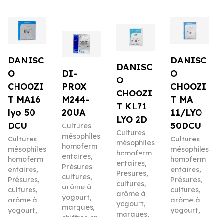
DANISC
DANISC
DANISC
O
DI-
O
O
CHOOZI
PROX
CHOOZI
CHOOZI
T MA16
M244-
T MA
T KL71
lyo 50
20UA
11/LYO
LYO 2D
DCU
50DCU
Cultures
Cultures
mésophiles
Cultures
Cultures
mésophiles
homoferm
mésophiles
mésophiles
homoferm
entaires
,
homoferm
homoferm
entaires
,
Présures,
entaires
,
entaires
,
Présures,
cultures,
Présures,
Présures,
cultures,
arôme à
cultures,
cultures,
arôme à
yogourt,
arôme à
arôme à
yogourt,
marques,
yogourt,
yogourt,
marques,