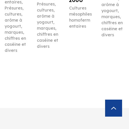
200U
entaires
,
Présures,
arôme à
Présures,
Cultures
cultures,
yogourt,
cultures,
mésophiles
arôme à
marques,
arôme à
homoferm
yogourt,
chiffres en
yogourt,
entaires
marques,
caséine et
marques,
chiffres en
divers
chiffres en
caséine et
caséine et
divers
divers