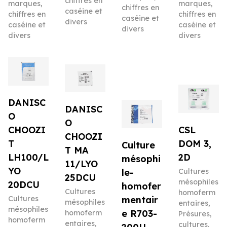
chiffres en
marques,
marques,
chiffres en
caséine et
chiffres en
chiffres en
caséine et
divers
caséine et
caséine et
divers
divers
divers
DANISC
DANISC
O
O
CHOOZI
CSL
CHOOZI
T
DOM 3,
Culture
T MA
LH100/L
2D
mésophi
11/LYO
YO
le-
Cultures
25DCU
mésophiles
20DCU
homofer
Cultures
homoferm
Cultures
mentair
mésophiles
entaires
,
mésophiles
e R703-
homoferm
Présures,
homoferm
entaires
,
cultures,