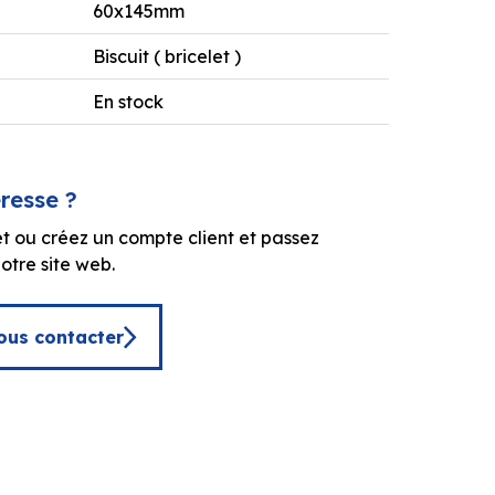
60x145mm
Biscuit ( bricelet )
En stock
éresse ?
t ou créez un compte client et passez
tre site web.
ous contacter