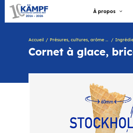
Aller
au
À propos
contenu
Accueil
Présures, cultures, arôme à yogourt, marques, chiffres en caséine et divers
Ingrédie
Cornet à glace, br