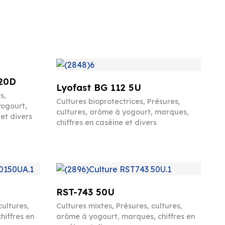
20D
Lyofast BG 112 5U
es
,
Cultures bioprotectrices
,
Présures,
yogourt,
cultures, arôme à yogourt, marques,
et divers
chiffres en caséine et divers
RST-743 50U
cultures,
Cultures mixtes
,
Présures, cultures,
hiffres en
arôme à yogourt, marques, chiffres en