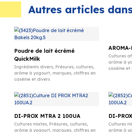
Autres articles da
AROMA-P
Poudre de lait écrémé
Cultures a
QuickMilk
arôme à yo
Ingrédients divers
,
Présures, cultures,
caséine et 
arôme à yogourt, marques, chiffres en
caséine et divers
DI-PROX MTRA 2 100UA
DI-PROX
Cultures mixtes
,
Présures, cultures,
Cultures m
arôme à yogourt, marques, chiffres en
arôme à yo