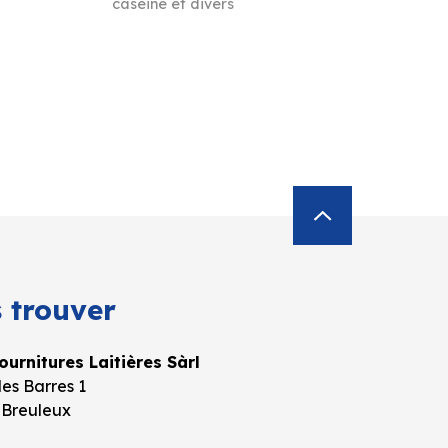
caséine et divers
 trouver
urnitures Laitières Sàrl
es Barres 1
 Breuleux