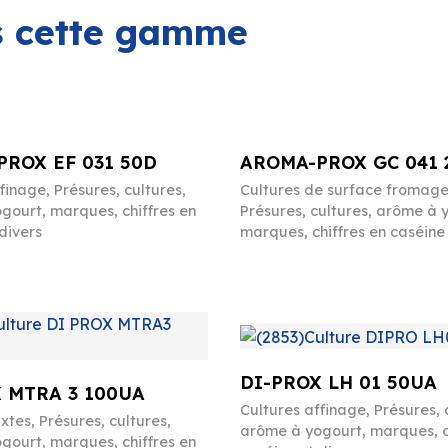
ns cette gamme
ROX EF 031 50D
AROMA-PROX GC 041 
ffinage
,
Présures, cultures,
Cultures de surface fromag
gourt, marques, chiffres en
Présures, cultures, arôme à 
divers
marques, chiffres en caséine 
DI-PROX LH 01 50UA
 MTRA 3 100UA
Cultures affinage
,
Présures, 
ixtes
,
Présures, cultures,
arôme à yogourt, marques, c
gourt, marques, chiffres en