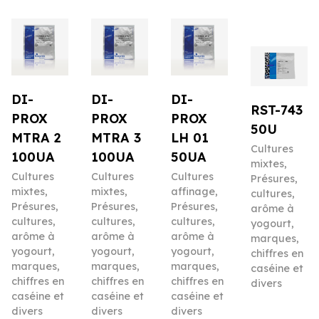
DI-
DI-
DI-
RST-743
PROX
PROX
PROX
50U
MTRA 2
MTRA 3
LH 01
Cultures
100UA
100UA
50UA
mixtes
,
Cultures
Cultures
Cultures
Présures,
mixtes
,
mixtes
,
affinage
,
cultures,
Présures,
Présures,
Présures,
arôme à
cultures,
cultures,
cultures,
yogourt,
arôme à
arôme à
arôme à
marques,
yogourt,
yogourt,
yogourt,
chiffres en
marques,
marques,
marques,
caséine et
chiffres en
chiffres en
chiffres en
divers
caséine et
caséine et
caséine et
divers
divers
divers