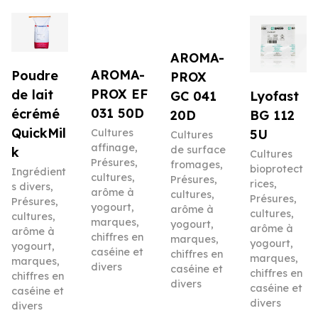
AROMA-
AROMA-
Poudre
PROX
PROX EF
de lait
Lyofast
GC 041
031 50D
écrémé
BG 112
20D
QuickMil
5U
Cultures
Cultures
affinage
,
de surface
k
Cultures
Présures,
fromages
,
bioprotect
Ingrédient
cultures,
Présures,
rices
,
s divers
,
arôme à
cultures,
Présures,
Présures,
yogourt,
arôme à
cultures,
cultures,
marques,
yogourt,
arôme à
arôme à
chiffres en
marques,
yogourt,
yogourt,
caséine et
chiffres en
marques,
marques,
divers
caséine et
chiffres en
chiffres en
divers
caséine et
caséine et
divers
divers