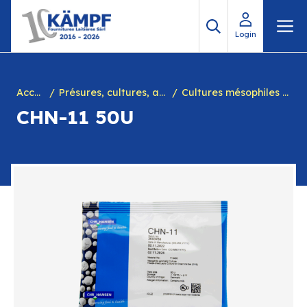
Aller
M
au
Login
contenu
Accueil
Présures, cultures, arôme à yogourt, marques, chiffres en caséine et divers
Cultures mésophiles hétérofermentaires
CHN-11 50U