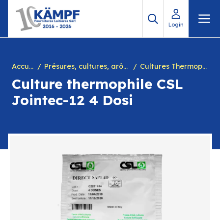
Aller
M
au
Login
contenu
Accueil
Présures, cultures, arôme à yogourt, marques, chiffres en caséine et divers
Cultures Thermophiles
Culture thermophile CSL
Jointec-12 4 Dosi