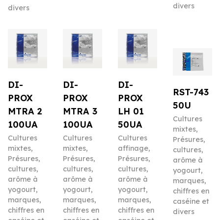
divers
divers
DI-
DI-
DI-
RST-743
PROX
PROX
PROX
50U
MTRA 2
MTRA 3
LH 01
Cultures
100UA
100UA
50UA
mixtes
,
Cultures
Cultures
Cultures
Présures,
mixtes
,
mixtes
,
affinage
,
cultures,
Présures,
Présures,
Présures,
arôme à
cultures,
cultures,
cultures,
yogourt,
arôme à
arôme à
arôme à
marques,
yogourt,
yogourt,
yogourt,
chiffres en
marques,
marques,
marques,
caséine et
chiffres en
chiffres en
chiffres en
divers