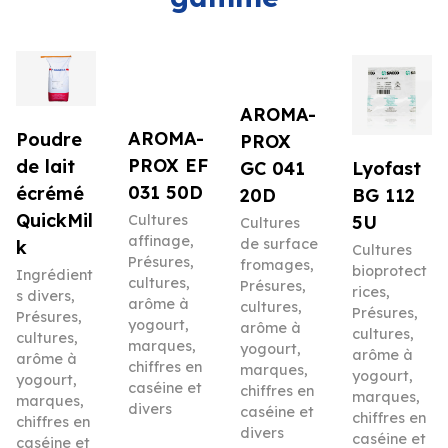
AROMA-
AROMA-
Poudre
PROX
PROX EF
de lait
Lyofast
GC 041
031 50D
écrémé
BG 112
20D
QuickMil
5U
Cultures
Cultures
affinage
,
de surface
k
Cultures
Présures,
fromages
,
bioprotect
Ingrédient
cultures,
Présures,
rices
,
s divers
,
arôme à
cultures,
Présures,
Présures,
yogourt,
arôme à
cultures,
cultures,
marques,
yogourt,
arôme à
arôme à
chiffres en
marques,
yogourt,
yogourt,
caséine et
chiffres en
marques,
marques,
divers
caséine et
chiffres en
chiffres en
divers
caséine et
caséine et