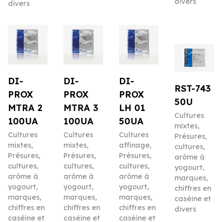
divers
divers
DI-
DI-
DI-
RST-743
PROX
PROX
PROX
50U
MTRA 2
MTRA 3
LH 01
Cultures
100UA
100UA
50UA
mixtes
,
Cultures
Cultures
Cultures
Présures,
mixtes
,
mixtes
,
affinage
,
cultures,
Présures,
Présures,
Présures,
arôme à
cultures,
cultures,
cultures,
yogourt,
arôme à
arôme à
arôme à
marques,
yogourt,
yogourt,
yogourt,
chiffres en
marques,
marques,
marques,
caséine et
chiffres en
chiffres en
chiffres en
divers
caséine et
caséine et
caséine et