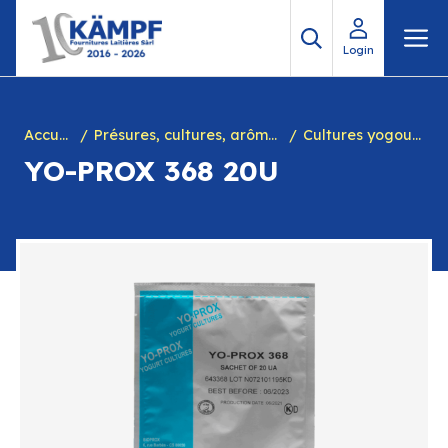
Aller
M
au
Login
contenu
Accueil
Présures, cultures, arôme à yogourt, marques, chiffres en caséine et divers
Cultures yogourts
YO-PROX 368 20U