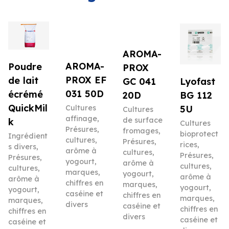
AROMA-
AROMA-
Poudre
PROX
PROX EF
de lait
Lyofast
GC 041
031 50D
écrémé
BG 112
20D
QuickMil
5U
Cultures
Cultures
affinage
,
de surface
k
Cultures
Présures,
fromages
,
bioprotect
Ingrédient
cultures,
Présures,
rices
,
s divers
,
arôme à
cultures,
Présures,
Présures,
yogourt,
arôme à
cultures,
cultures,
marques,
yogourt,
arôme à
arôme à
chiffres en
marques,
yogourt,
yogourt,
caséine et
chiffres en
marques,
marques,
divers
caséine et
chiffres en
chiffres en
divers
caséine et
caséine et