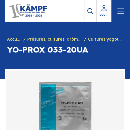
Aller
M
au
Login
contenu
Accueil
Présures, cultures, arôme à yogourt, marques, chiffres en caséine et divers
Cultures yogourts
YO-PROX 033-20UA