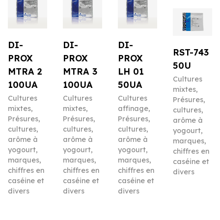
DI-
DI-
DI-
RST-743
PROX
PROX
PROX
50U
MTRA 2
MTRA 3
LH 01
Cultures
100UA
100UA
50UA
mixtes
,
Cultures
Cultures
Cultures
Présures,
mixtes
,
mixtes
,
affinage
,
cultures,
Présures,
Présures,
Présures,
arôme à
cultures,
cultures,
cultures,
yogourt,
arôme à
arôme à
arôme à
marques,
yogourt,
yogourt,
yogourt,
chiffres en
marques,
marques,
marques,
caséine et
chiffres en
chiffres en
chiffres en
divers
caséine et
caséine et
caséine et
divers
divers
divers