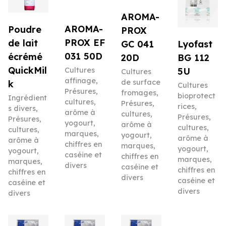
AROMA-
AROMA-
Poudre
PROX
PROX EF
de lait
Lyofast
GC 041
031 50D
écrémé
BG 112
20D
QuickMil
5U
Cultures
Cultures
affinage
,
de surface
k
Cultures
Présures,
fromages
,
bioprotect
Ingrédient
cultures,
Présures,
rices
,
s divers
,
arôme à
cultures,
Présures,
Présures,
yogourt,
arôme à
cultures,
cultures,
marques,
yogourt,
arôme à
arôme à
chiffres en
marques,
yogourt,
yogourt,
caséine et
chiffres en
marques,
marques,
divers
caséine et
chiffres en
chiffres en
divers
caséine et
caséine et
divers
divers