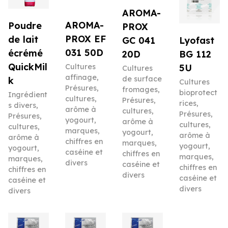
AROMA-
AROMA-
Poudre
PROX
PROX EF
de lait
Lyofast
GC 041
031 50D
écrémé
BG 112
20D
QuickMil
5U
Cultures
Cultures
affinage
,
de surface
k
Cultures
Présures,
fromages
,
bioprotect
Ingrédient
cultures,
Présures,
rices
,
s divers
,
arôme à
cultures,
Présures,
Présures,
yogourt,
arôme à
cultures,
cultures,
marques,
yogourt,
arôme à
arôme à
chiffres en
marques,
yogourt,
yogourt,
caséine et
chiffres en
marques,
marques,
divers
caséine et
chiffres en
chiffres en
divers
caséine et
caséine et
divers
divers