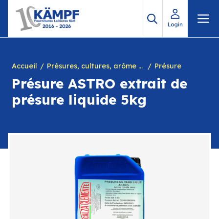
Aller
M
au
Login
contenu
Accueil
Présures, cultures, arôme à yogourt, marques, chiffres en caséine et divers
Présure
Présure ASTRO extrait de
présure liquide 5kg