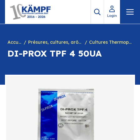
Aller
M
au
Login
contenu
Accueil
Présures, cultures, arôme à yogourt, marques, chiffres en caséine et divers
Cultures Thermophiles
DI-PROX TPF 4 50UA