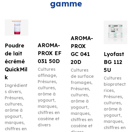
gamme
AROMA-
AROMA-
Poudre
PROX
PROX EF
de lait
Lyofast
GC 041
031 50D
écrémé
BG 112
20D
QuickMil
5U
Cultures
Cultures
affinage
,
de surface
k
Cultures
Présures,
fromages
,
bioprotect
Ingrédient
cultures,
Présures,
rices
,
s divers
,
arôme à
cultures,
Présures,
Présures,
yogourt,
arôme à
cultures,
cultures,
marques,
yogourt,
arôme à
arôme à
chiffres en
marques,
yogourt,
yogourt,
caséine et
chiffres en
marques,
marques,
divers
caséine et
chiffres en
chiffres en