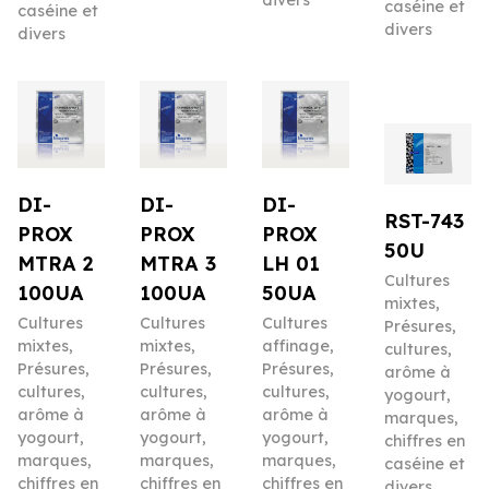
divers
caséine et
caséine et
divers
divers
DI-
DI-
DI-
RST-743
PROX
PROX
PROX
50U
MTRA 2
MTRA 3
LH 01
Cultures
100UA
100UA
50UA
mixtes
,
Cultures
Cultures
Cultures
Présures,
mixtes
,
mixtes
,
affinage
,
cultures,
Présures,
Présures,
Présures,
arôme à
cultures,
cultures,
cultures,
yogourt,
arôme à
arôme à
arôme à
marques,
yogourt,
yogourt,
yogourt,
chiffres en
marques,
marques,
marques,
caséine et
chiffres en
chiffres en
chiffres en
divers