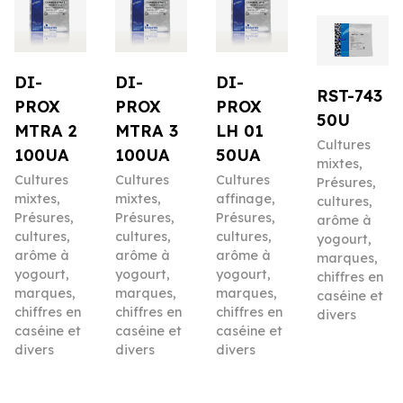
DI-
DI-
DI-
RST-743
PROX
PROX
PROX
50U
MTRA 2
MTRA 3
LH 01
Cultures
100UA
100UA
50UA
mixtes
,
Cultures
Cultures
Cultures
Présures,
mixtes
,
mixtes
,
affinage
,
cultures,
Présures,
Présures,
Présures,
arôme à
cultures,
cultures,
cultures,
yogourt,
arôme à
arôme à
arôme à
marques,
yogourt,
yogourt,
yogourt,
chiffres en
marques,
marques,
marques,
caséine et
chiffres en
chiffres en
chiffres en
divers
caséine et
caséine et
caséine et
divers
divers
divers