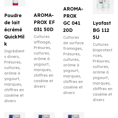
AROMA-
AROMA-
Poudre
PROX
PROX EF
de lait
Lyofast
GC 041
031 50D
écrémé
BG 112
20D
QuickMil
5U
Cultures
Cultures
affinage
,
de surface
k
Cultures
Présures,
fromages
,
bioprotect
Ingrédient
cultures,
Présures,
rices
,
s divers
,
arôme à
cultures,
Présures,
Présures,
yogourt,
arôme à
cultures,
cultures,
marques,
yogourt,
arôme à
arôme à
chiffres en
marques,
yogourt,
yogourt,
caséine et
chiffres en
marques,
marques,
divers
caséine et
chiffres en
chiffres en
divers
caséine et
caséine et
divers
divers