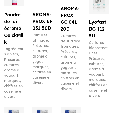
AROMA-
AROMA-
Poudre
PROX
PROX EF
de lait
Lyofast
GC 041
031 50D
écrémé
BG 112
20D
QuickMil
5U
Cultures
Cultures
affinage
,
de surface
k
Cultures
Présures,
fromages
,
bioprotect
Ingrédient
cultures,
Présures,
rices
,
s divers
,
arôme à
cultures,
Présures,
Présures,
yogourt,
arôme à
cultures,
cultures,
marques,
yogourt,
arôme à
arôme à
chiffres en
marques,
yogourt,
yogourt,
caséine et
chiffres en
marques,
marques,
divers
caséine et
chiffres en
chiffres en
divers
caséine et
caséine et
divers
divers