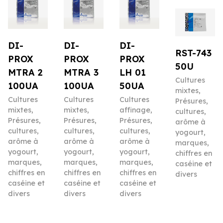
DI-
DI-
DI-
RST-743
PROX
PROX
PROX
50U
MTRA 2
MTRA 3
LH 01
Cultures
100UA
100UA
50UA
mixtes
,
Cultures
Cultures
Cultures
Présures,
mixtes
,
mixtes
,
affinage
,
cultures,
Présures,
Présures,
Présures,
arôme à
cultures,
cultures,
cultures,
yogourt,
arôme à
arôme à
arôme à
marques,
yogourt,
yogourt,
yogourt,
chiffres en
marques,
marques,
marques,
caséine et
chiffres en
chiffres en
chiffres en
divers
caséine et
caséine et
caséine et
divers
divers
divers