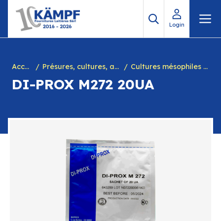
Aller
M
au
Login
contenu
Accueil
Présures, cultures, arôme à yogourt, marques, chiffres en caséine et divers
Cultures mésophiles hétérofermentaires
DI-PROX M272 20UA