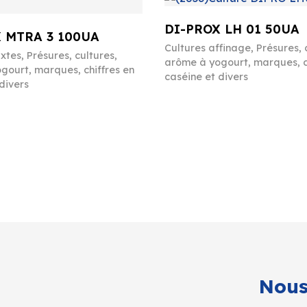
DI-PROX LH 01 50UA
 MTRA 3 100UA
Cultures affinage
,
Présures, 
ixtes
,
Présures, cultures,
arôme à yogourt, marques, c
gourt, marques, chiffres en
caséine et divers
divers
Nous