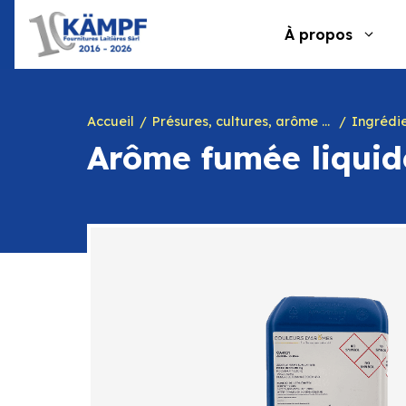
Aller
au
À propos
contenu
Accueil
Présures, cultures, arôme à yogourt, marques, chiffres en caséine et divers
Ingrédie
Arôme fumée liquid