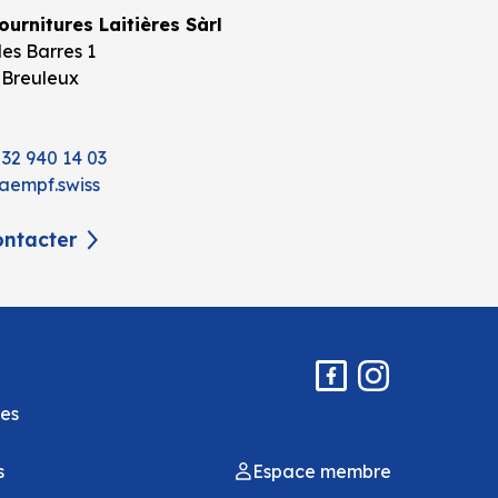
urnitures Laitières Sàrl
es Barres 1
 Breuleux
 32 940 14 03
aempf.swiss
ntacter
es
s
Espace membre