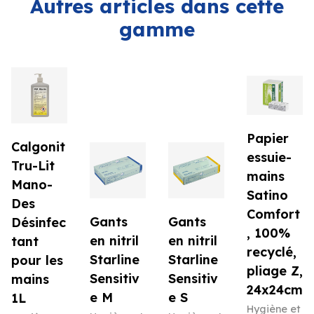
Autres articles dans cette
gamme
Papier
Calgonit
essuie-
Tru-Lit
mains
Mano-
Satino
Des
Comfort
Gants
Gants
Désinfec
, 100%
en nitril
en nitril
tant
recyclé,
Starline
Starline
pour les
pliage Z,
Sensitiv
Sensitiv
mains
24x24cm
e M
e S
1L
Hygiène et