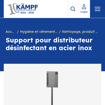
Aller
M
au
Login
contenu
Accueil
Hygiène et vêtements de travail
Nettoyage, produit désinfectant mains, yeux + distributeur
Support pour distributeur
désinfectant en acier inox