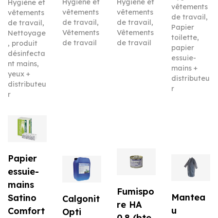
Hygiène et
Hygiène et
Hygiène et
vêtements
vêtements
vêtements
vêtements
de travail
,
de travail
,
de travail
,
de travail
,
Papier
Vêtements
Vêtements
Nettoyage
toilette,
de travail
de travail
, produit
papier
désinfecta
essuie-
nt mains,
mains +
yeux +
distributeu
distributeu
r
r
Papier
essuie-
mains
Fumispo
Mantea
Satino
Calgonit
re HA
u
Comfort
Opti
0.8 (bte