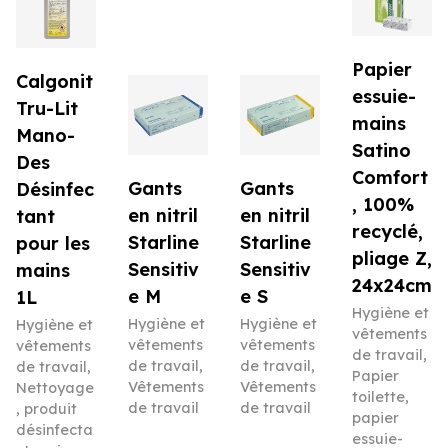
Papier
Calgonit
essuie-
Tru-Lit
mains
Mano-
Satino
Des
Comfort
Gants
Gants
Désinfec
, 100%
en nitril
en nitril
tant
recyclé,
Starline
Starline
pour les
pliage Z,
Sensitiv
Sensitiv
mains
24x24cm
e M
e S
1L
Hygiène et
Hygiène et
Hygiène et
Hygiène et
vêtements
vêtements
vêtements
vêtements
de travail
,
de travail
,
de travail
,
de travail
,
Papier
Vêtements
Vêtements
Nettoyage
toilette,
de travail
de travail
, produit
papier
désinfecta
essuie-