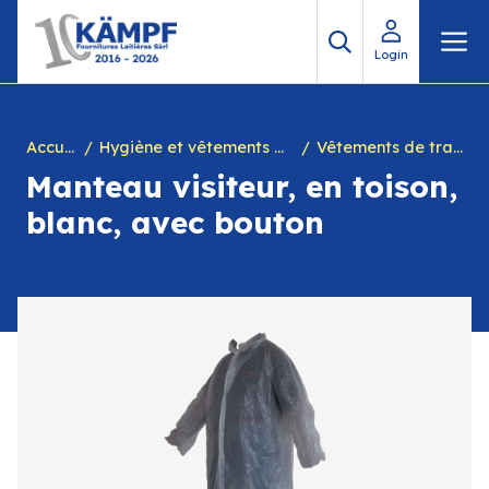
Aller
M
au
Login
contenu
Accueil
Hygiène et vêtements de travail
Vêtements de travail
Manteau visiteur, en toison,
blanc, avec bouton