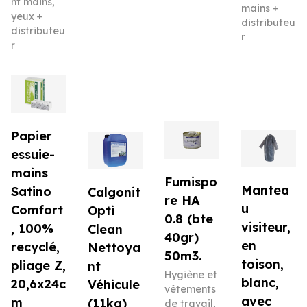
nt mains,
mains +
yeux +
distributeu
distributeu
r
r
Papier
essuie-
mains
Fumispo
Mantea
Satino
Calgonit
re HA
u
Comfort
Opti
0.8 (bte
visiteur,
, 100%
Clean
40gr)
en
recyclé,
Nettoya
50m3.
toison,
pliage Z,
nt
Hygiène et
blanc,
20,6x24c
Véhicule
vêtements
avec
m
(11kg)
de travail
,