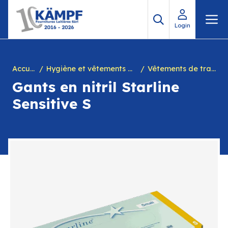
Aller
M
au
Login
contenu
Accueil
Hygiène et vêtements de travail
Vêtements de travail
Gants en nitril Starline
Sensitive S