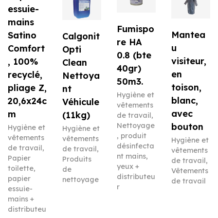
essuie-
mains
Fumispo
Mantea
Satino
Calgonit
re HA
u
Comfort
Opti
0.8 (bte
visiteur,
, 100%
Clean
40gr)
en
recyclé,
Nettoya
50m3.
toison,
pliage Z,
nt
Hygiène et
blanc,
20,6x24c
Véhicule
vêtements
avec
m
(11kg)
de travail
,
Nettoyage
bouton
Hygiène et
Hygiène et
, produit
vêtements
vêtements
Hygiène et
désinfecta
de travail
,
de travail
,
vêtements
nt mains,
Papier
Produits
de travail
,
yeux +
toilette,
de
Vêtements
distributeu
papier
nettoyage
de travail
r
essuie-
mains +
distributeu