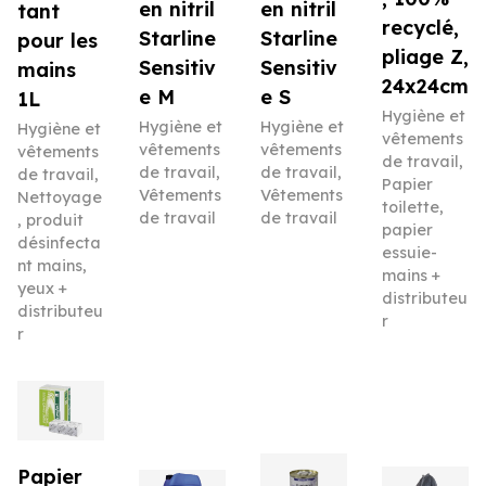
en nitril
en nitril
tant
recyclé,
Starline
Starline
pour les
pliage Z,
Sensitiv
Sensitiv
mains
24x24cm
e M
e S
1L
Hygiène et
Hygiène et
Hygiène et
Hygiène et
vêtements
vêtements
vêtements
vêtements
de travail
,
de travail
,
de travail
,
de travail
,
Papier
Vêtements
Vêtements
Nettoyage
toilette,
de travail
de travail
, produit
papier
désinfecta
essuie-
nt mains,
mains +
yeux +
distributeu
distributeu
r
r
Papier