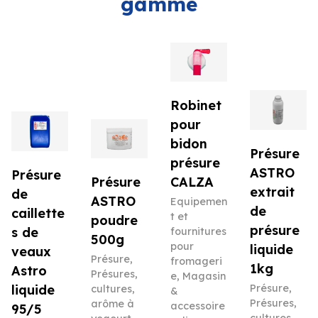
gamme
Robinet
pour
bidon
Présure
présure
ASTRO
Présure
Présure
CALZA
extrait
de
ASTRO
Equipemen
de
caillette
t et
poudre
présure
s de
fournitures
500g
pour
liquide
veaux
Présure
,
fromageri
1kg
Astro
Présures,
e
,
Magasin
liquide
Présure
,
cultures,
&
Présures,
arôme à
accessoire
95/5
cultures,