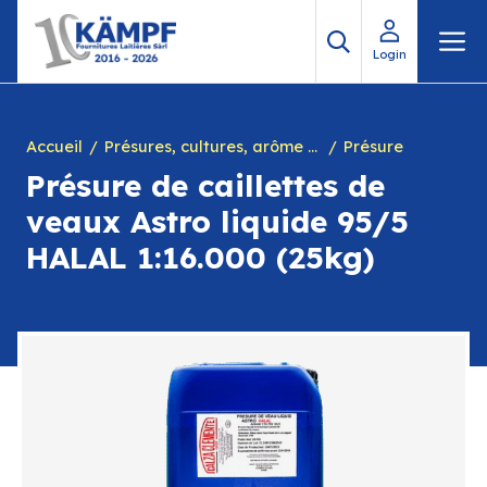
Aller
M
au
Login
contenu
Accueil
Présures, cultures, arôme à yogourt, marques, chiffres en caséine et divers
Présure
Présure de caillettes de
veaux Astro liquide 95/5
HALAL 1:16.000 (25kg)