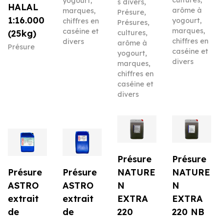
yogourt,
s divers
,
HALAL
arôme à
marques,
Présure
,
1:16.000
yogourt,
chiffres en
Présures,
marques,
caséine et
(25kg)
cultures,
chiffres en
divers
arôme à
Présure
caséine et
yogourt,
divers
marques,
chiffres en
caséine et
divers
Présure
Présure
Présure
Présure
NATURE
NATURE
ASTRO
ASTRO
N
N
extrait
extrait
EXTRA
EXTRA
de
de
220
220 NB