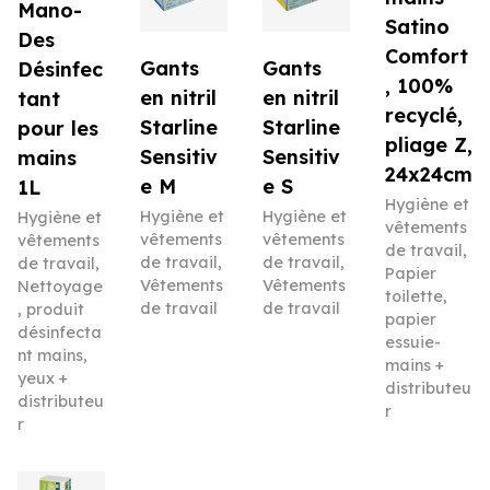
Mano-
Satino
Des
Comfort
Gants
Gants
Désinfec
, 100%
en nitril
en nitril
tant
recyclé,
Starline
Starline
pour les
pliage Z,
Sensitiv
Sensitiv
mains
24x24cm
e M
e S
1L
Hygiène et
Hygiène et
Hygiène et
Hygiène et
vêtements
vêtements
vêtements
vêtements
de travail
,
de travail
,
de travail
,
de travail
,
Papier
Vêtements
Vêtements
Nettoyage
toilette,
de travail
de travail
, produit
papier
désinfecta
essuie-
nt mains,
mains +
yeux +
distributeu
distributeu
r
r