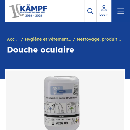
Aller
M
au
Login
contenu
Accueil
Hygiène et vêtements de travail
Nettoyage, produit désinfectant mains, yeux + distributeur
Douche oculaire