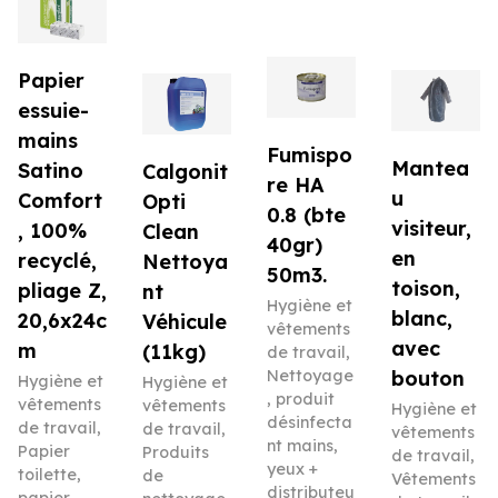
Papier
essuie-
mains
Fumispo
Mantea
Satino
Calgonit
re HA
u
Comfort
Opti
0.8 (bte
visiteur,
, 100%
Clean
40gr)
en
recyclé,
Nettoya
50m3.
toison,
pliage Z,
nt
Hygiène et
blanc,
20,6x24c
Véhicule
vêtements
avec
m
(11kg)
de travail
,
Nettoyage
bouton
Hygiène et
Hygiène et
, produit
vêtements
vêtements
Hygiène et
désinfecta
de travail
,
de travail
,
vêtements
nt mains,
Papier
Produits
de travail
,
yeux +
toilette,
de
Vêtements
distributeu
papier