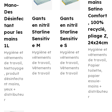
mains
Mano-
Satino
Des
Comfort
Gants
Gants
Désinfec
, 100%
en nitril
en nitril
tant
recyclé,
Starline
Starline
pour les
pliage Z,
Sensitiv
Sensitiv
mains
24x24cm
e M
e S
1L
Hygiène et
Hygiène et
Hygiène et
Hygiène et
vêtements
vêtements
vêtements
vêtements
de travail
,
de travail
,
de travail
,
de travail
,
Papier
Vêtements
Vêtements
Nettoyage
toilette,
de travail
de travail
, produit
papier
désinfecta
essuie-
nt mains,
mains +
yeux +
distributeu
distributeu
r
r