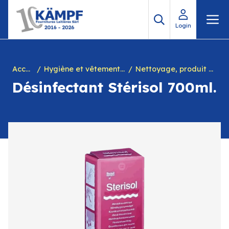
Aller
M
au
Login
contenu
Accueil
Hygiène et vêtements de travail
Nettoyage, produit désinfectant mains, yeux + distributeur
Désinfectant Stérisol 700ml.