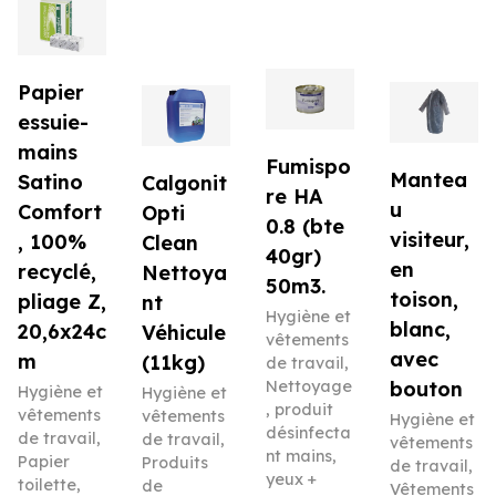
Papier
essuie-
mains
Fumispo
Mantea
Satino
Calgonit
re HA
u
Comfort
Opti
0.8 (bte
visiteur,
, 100%
Clean
40gr)
en
recyclé,
Nettoya
50m3.
toison,
pliage Z,
nt
Hygiène et
blanc,
20,6x24c
Véhicule
vêtements
avec
m
(11kg)
de travail
,
Nettoyage
bouton
Hygiène et
Hygiène et
, produit
vêtements
vêtements
Hygiène et
désinfecta
de travail
,
de travail
,
vêtements
nt mains,
Papier
Produits
de travail
,
yeux +
toilette,
de
Vêtements