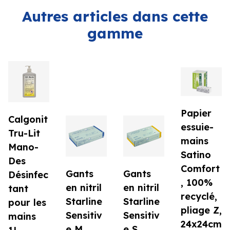
Autres articles dans cette
gamme
Papier
Calgonit
essuie-
Tru-Lit
mains
Mano-
Satino
Des
Comfort
Gants
Gants
Désinfec
, 100%
en nitril
en nitril
tant
recyclé,
Starline
Starline
pour les
pliage Z,
Sensitiv
Sensitiv
mains
24x24cm
e M
e S