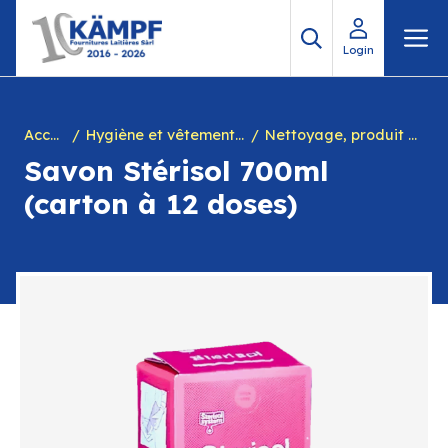
Aller
M
au
Login
contenu
Accueil
Hygiène et vêtements de travail
Nettoyage, produit désinfectant mains, yeux + distributeur
Savon Stérisol 700ml
(carton à 12 doses)