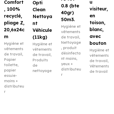
u
Comfort
Opti
0.8 (bte
visiteur,
, 100%
Clean
40gr)
en
recyclé,
Nettoya
50m3.
toison,
pliage Z,
nt
Hygiène et
blanc,
20,6x24c
Véhicule
vêtements
avec
m
(11kg)
de travail
,
Nettoyage
bouton
Hygiène et
Hygiène et
, produit
vêtements
vêtements
Hygiène et
désinfecta
de travail
,
de travail
,
vêtements
nt mains,
Papier
Produits
de travail
,
yeux +
toilette,
de
Vêtements
distributeu
papier
nettoyage
de travail
r
essuie-
mains +
distributeu
r