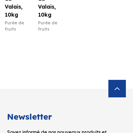
Valais,
Valais,
10kg
10kg
Purée de
Purée de
fruits
fruits
Newsletter
Soyez informé de nos nouveaux produits et