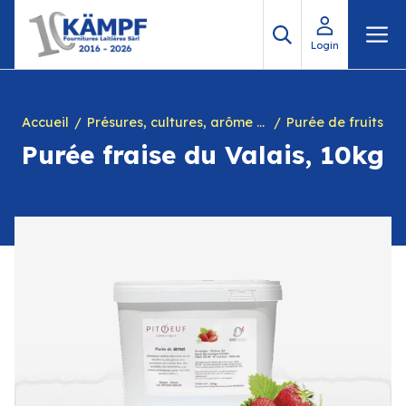
Aller
M
au
Login
contenu
Accueil
Présures, cultures, arôme à yogourt, marques, chiffres en caséine et divers
Purée de fruits
Purée fraise du Valais, 10kg