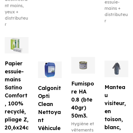
essuie-
nt mains,
mains +
yeux +
distributeu
distributeu
r
r
Papier
essuie-
mains
Fumispo
Mantea
Satino
Calgonit
re HA
u
Comfort
Opti
0.8 (bte
visiteur,
, 100%
Clean
40gr)
en
recyclé,
Nettoya
50m3.
toison,
pliage Z,
nt
Hygiène et
blanc,
20,6x24c
Véhicule
vêtements