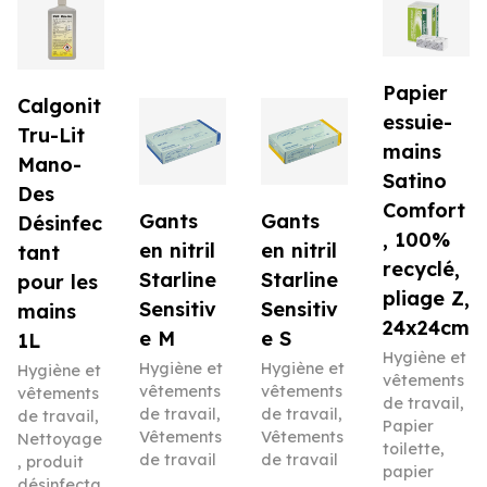
Papier
Calgonit
essuie-
Tru-Lit
mains
Mano-
Satino
Des
Comfort
Gants
Gants
Désinfec
, 100%
en nitril
en nitril
tant
recyclé,
Starline
Starline
pour les
pliage Z,
Sensitiv
Sensitiv
mains
24x24cm
e M
e S
1L
Hygiène et
Hygiène et
Hygiène et
Hygiène et
vêtements
vêtements
vêtements
vêtements
de travail
,
de travail
,
de travail
,
de travail
,
Papier
Vêtements
Vêtements
Nettoyage
toilette,
de travail
de travail
, produit
papier
désinfecta