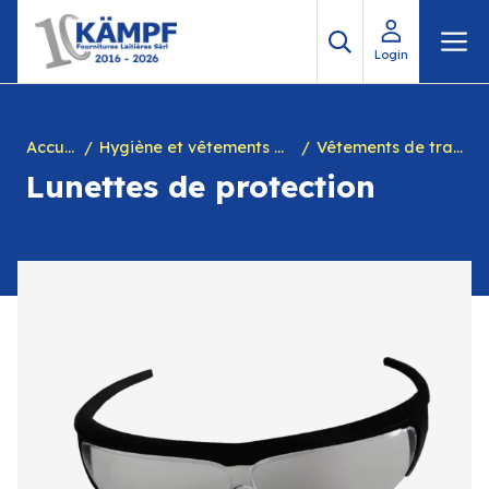
Aller
M
au
Login
contenu
Accueil
Hygiène et vêtements de travail
Vêtements de travail
Lunettes de protection