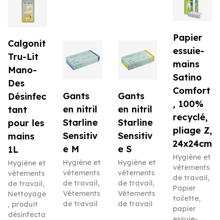
Papier
Calgonit
essuie-
Tru-Lit
mains
Mano-
Satino
Des
Comfort
Gants
Gants
Désinfec
, 100%
en nitril
en nitril
tant
recyclé,
Starline
Starline
pour les
pliage Z,
Sensitiv
Sensitiv
mains
24x24cm
e M
e S
1L
Hygiène et
Hygiène et
Hygiène et
Hygiène et
vêtements
vêtements
vêtements
vêtements
de travail
,
de travail
,
de travail
,
de travail
,
Papier
Vêtements
Vêtements
Nettoyage
toilette,
de travail
de travail
, produit
papier
désinfecta
essuie-