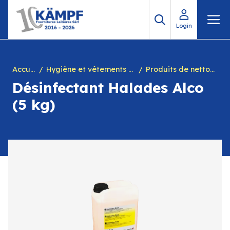
Aller
M
au
Login
contenu
Accueil
Hygiène et vêtements de travail
Produits de nettoyage
Désinfectant Halades Alco
(5 kg)