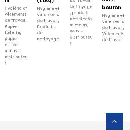
m
(11kg)
de travail
,
Nettoyage
bouton
Hygiène et
Hygiène et
, produit
vêtements
vêtements
Hygiène et
désinfecta
de travail
,
de travail
,
vêtements
nt mains,
Papier
Produits
de travail
,
yeux +
toilette,
de
Vêtements
distributeu
papier
nettoyage
de travail
r
essuie-
mains +
distributeu
r