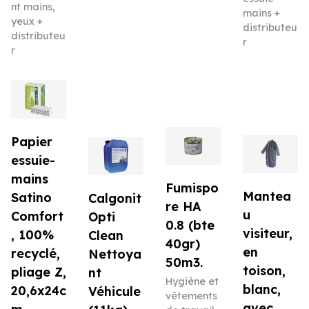
nt mains,
mains +
yeux +
distributeu
distributeu
r
r
Papier
essuie-
mains
Fumispo
Mantea
Satino
Calgonit
re HA
u
Comfort
Opti
0.8 (bte
visiteur,
, 100%
Clean
40gr)
en
recyclé,
Nettoya
50m3.
toison,
pliage Z,
nt
Hygiène et
blanc,
20,6x24c
Véhicule
vêtements
avec