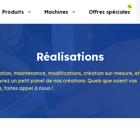
Produits
Machines
Offres spéciales
Réalisations
lation, maintenance, modifications, création sur-mesure, et
rez un petit panel de nos créations. Quels que soient vos
, faites appel à nous !