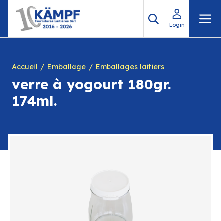
Aller
M
au
Login
contenu
Accueil
Emballage
Emballages laitiers
verre à yogourt 180gr.
174ml.