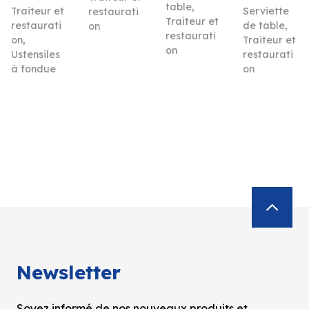
table
,
Traiteur et
Serviette
restaurati
Traiteur et
restaurati
de table
,
on
restaurati
on
,
Traiteur et
on
Ustensiles
restaurati
à fondue
on
Newsletter
Soyez informé de nos nouveaux produits et