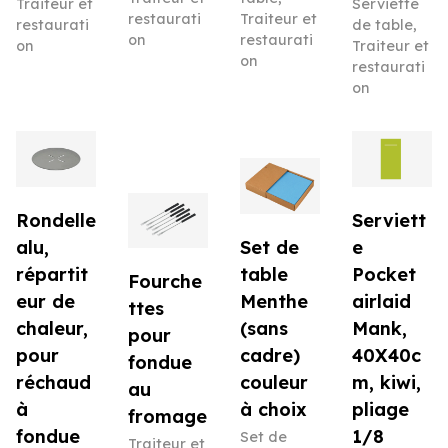
Serviette
Traiteur et
restaurati
Traiteur et
de table
,
restaurati
on
restaurati
Traiteur et
on
on
restaurati
on
Rondelle
Serviett
alu,
Set de
e
répartit
table
Pocket
Fourche
eur de
Menthe
airlaid
ttes
chaleur,
(sans
Mank,
pour
pour
cadre)
40X40c
fondue
réchaud
couleur
m, kiwi,
au
à
à choix
pliage
fromage
fondue
1/8
Set de
Traiteur et