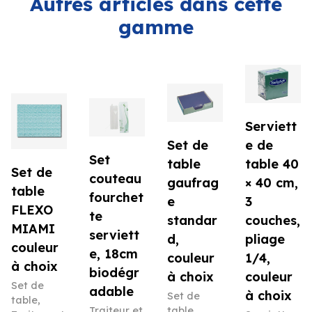
Autres articles dans cette
gamme
Serviett
Set de
e de
Set
table
table 40
Set de
couteau
gaufrag
× 40 cm,
table
fourchet
e
3
FLEXO
te
standar
couches,
MIAMI
serviett
d,
pliage
couleur
e, 18cm
couleur
1/4,
à choix
biodégr
à choix
couleur
Set de
adable
à choix
Set de
table
,
Traiteur et
table
,